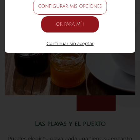
CONFIGURAR MIS OPCIONES
OK PARA MÍ !
Continuar sin aceptar
Las playas y el puerto
Puedes elegir tu playa, cada una tiene su encanto.